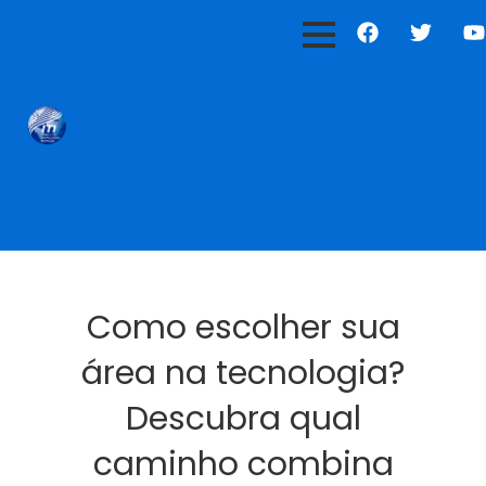
F
T
Y
a
w
c
i
u
e
t
t
b
t
u
o
e
o
r
k
Como escolher sua
área na tecnologia?
Descubra qual
caminho combina