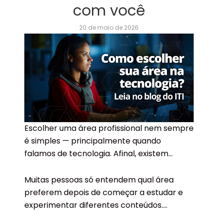
com você
20 de maio de 2026
Escolher uma área profissional nem sempre
é simples — principalmente quando
falamos de tecnologia. Afinal, existem
muitas possibilidades, diferentes carreiras e
várias formas de começar.
Muitas pessoas só entendem qual área
preferem depois de começar a estudar e
Programação, desenvolvimento de
experimentar diferentes conteúdos.
aplicações, back-end, front-end, games… é
Por isso, cursos introdutórios e formações