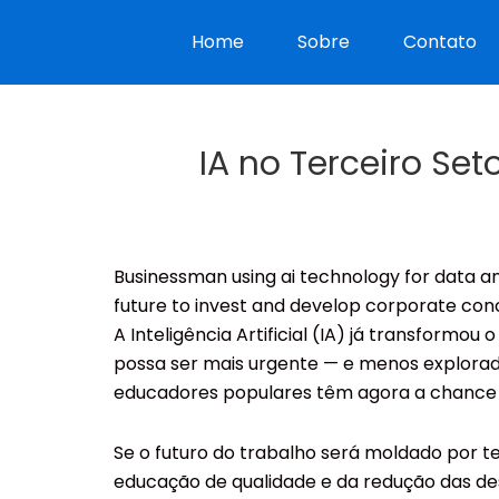
Home
Sobre
Contato
IA no Terceiro Se
Businessman using ai technology for data anal
future to invest and develop corporate con
A Inteligência Artificial (IA) já transfor
possa ser mais urgente — e menos explorado 
educadores populares têm agora a chance de
projetos sociais.
Se o futuro do trabalho será moldado por te
educação de qualidade e da redução das desi