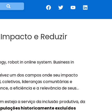
F
T
Y
L
a
w
o
i
c
i
u
n
e
t
t
k
b
t
u
e
o
e
b
d
o
r
e
i
 Impacto e Reduzir
k
n
ogy, robot in online system. Business in
s talvez um dos campos onde seu impacto
 coletivos, lideranças comunitárias e
e, a eficiência e a relevância de seus
 esteja a serviço da inclusão produtiva, da
populações historicamente excluídos