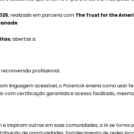
025
, realizado em parceria com
The Trust for the Amer
vanade
.
itas
, abertas a:
reconversão profissional.
com linguagem acessível, o PotencIA ensina como usar fer
Tudo com certificação garantida e acesso facilitado, me
 e inspiram outras em suas comunidades, a IA se torna um
tribuição de oportunidades, fortalecimento de redes loc