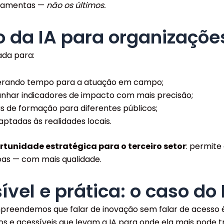
erramentas —
não os últimos.
o da IA para organizaçõ
ada para:
iberando tempo para a atuação em campo;
panhar indicadores de impacto com mais precisão;
s de formação para diferentes públicos;
ptadas às realidades locais.
rtunidade estratégica para o terceiro setor
: permit
oas — com mais qualidade.
vel e prática: o caso do
mpreendemos que falar de inovação sem falar de acesso é 
e acessíveis que levam a IA para onde ela mais pode t