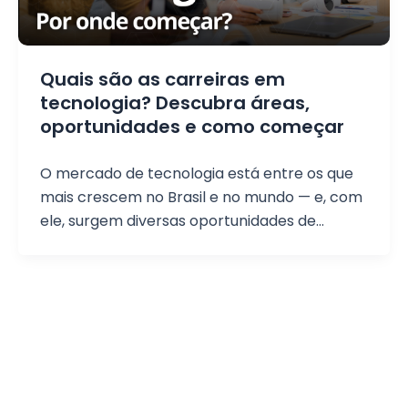
Quais são as carreiras em
tecnologia? Descubra áreas,
oportunidades e como começar
O mercado de tecnologia está entre os que
mais crescem no Brasil e no mundo — e, com
ele, surgem diversas oportunidades de
carreira. Mas, para quem está começando, é
comum surgir a dúvida: quais são as carreiras
em tecnologia e por onde começar? A boa
notícia é que a área vai muito além da
programação. Existem diferentes caminhos,
perfis e níveis de entrada — inclusive para
quem ainda não tem experiência. Neste