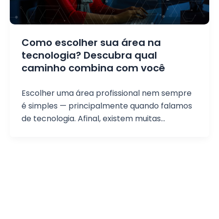
Como escolher sua área na
tecnologia? Descubra qual
caminho combina com você
Escolher uma área profissional nem sempre
é simples — principalmente quando falamos
de tecnologia. Afinal, existem muitas
possibilidades, diferentes carreiras e várias
formas de começar. Programação,
desenvolvimento de aplicações, back-end,
front-end, games… é comum ficar em dúvida
sobre qual caminho seguir. Mas a verdade é
que você não precisa ter tudo decidido para
dar o primeiro passo. Se você quer começar